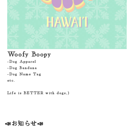
Woofy Boopy
-Dog Apparel
-Dog Bandana
-Dog Name Tag
etc.
Life is BETTER with dogs;)
📣お知らせ📣