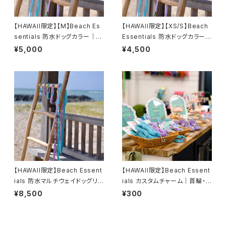
【HAWAII限定】【M】Beach Es
【HAWAII限定】【XS/S】Beach
sentials 防水ドッグカラー｜チ
Essentials 防水ドッグカラー｜
ャーム対応 Waterproof Dog
チャーム対応 Waterproof Do
¥5,000
¥4,500
Collar
g Collar
【HAWAII限定】Beach Essent
【HAWAII限定】Beach Essent
ials 防水マルチウェイドッグリ
ials カスタムチャーム｜首輪・リ
ード｜チャーム対応 Waterpro
ード・シューズ対応
¥8,500
¥300
of Dog Leash