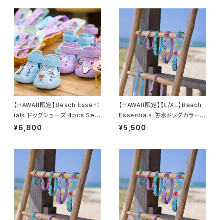
【HAWAII限定】Beach Essent
【HAWAII限定】【L/XL】Beach
ials ドッグシューズ 4pcs Set
Essentials 防水ドッグカラー｜
｜チャーム対応 EVA Dog Sho
チャーム対応 Waterproof Do
¥6,800
¥5,500
es
g Collar